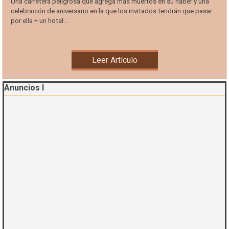
Una carretera peligrosa que agrega más muertos en su haber y una
celebración de aniversario en la que los invitados tendrán que pasar
por ella + un hotel...
Leer Artículo
Saltar el bloque Anuncios I
Anuncios I