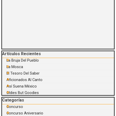
Saltar el bloque Artículos Recientes
Artículos Recientes
La Bruja Del Pueblo
La Mosca
El Tesoro Del Saber
Aficionados Al Canto
Así Suena México
Oldies But Goodies
Saltar el bloque Categorías
Categorías
Concurso
Concurso Aniversario