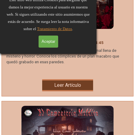
damos la mejor experiencia al usuario en nuestra
web. Si sigues utilizando este sitio asumiremos que
estás de acuerdo. Se ruega leer la nota informativa
sobre el
Tratamiento de Datos
.
El Hospital Abandonado
Aceptar
Concurso Aniversario
24 Oct 2023
14:45
Un hospital abandonado y una experiencia paranormal llena de
misterio y horror. Conoce los cómplices de un plan macabro que
quedó grabado en esas paredes.
Leer Artículo