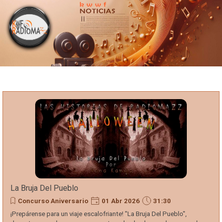
Portada
Vaya al Contenido
kwwf
Radiomazz
Noticias
Del
Espectáculo
La Bruja Del Pueblo
Concurso Aniversario
01 Abr 2026
31:30
¡Prepárense para un viaje escalofriante! "La Bruja Del Pueblo",