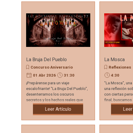
Noticias
Del
Espectáculo
La Bruja Del Pueblo
La Mosca
Concurso Aniversario
Reflexiones
01 Abr 2026
31:30
4:30
¡Prepárense para un viaje
"La Mosca", una 
escalofriante! "La Bruja Del Pueblo",
una reflexión s
desenterramos los oscuros
con ciertas pers
secretos y los hechos reales que
final, buscamos
rodean a esta enigmática figura.
quien hicimos d
Leer Artículo
Leer