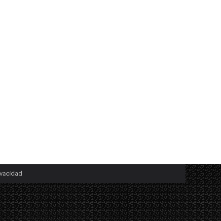
ivacidad
▼
egundo botón y elegir la opción "Guardar como, Guardar enlace como o Guardar 