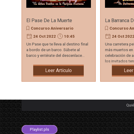
El Pase De La Muerte
La Barranca D
Concurso Aniversario
Concurso An
24 Oct 2022
10:45
24 Oct 202
Un Pase que te lleva al destino final
Una carretera pe
a bordo de un barco. Súbete al
más muertos en 
barco y entérate del descenlace...
celebración de a
los invitados te
ella + un hotel...
Leer Artículo
Leer
Qui
Playlist.aimppl4
Playlist.m3u8
Playlist.m3u
Playlist.pls