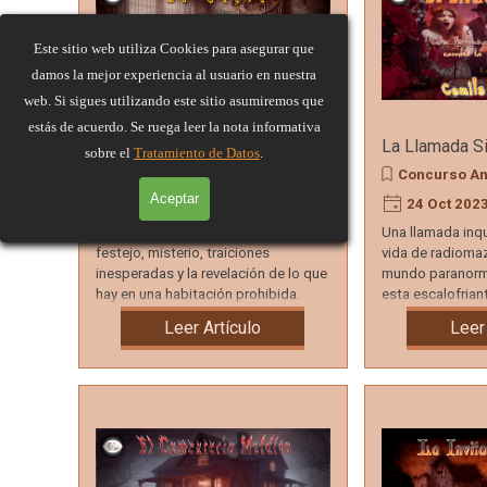
Este sitio web utiliza Cookies para asegurar que
damos la mejor experiencia al usuario en nuestra
web. Si sigues utilizando este sitio asumiremos que
estás de acuerdo. Se ruega leer la nota informativa
La Secta
La Llamada Si
sobre el
Tratamiento de Datos
.
Concurso Aniversario
Concurso An
Aceptar
25 Oct 2023
12:45
24 Oct 202
"La Secta". Un relato lleno de
Una llamada inq
festejo, misterio, traiciones
vida de radioma
inesperadas y la revelación de lo que
mundo paranorma
hay en una habitación prohibida.
esta escalofriant
¡Una experiencia intrigante!
desesperación.
Leer Artículo
Leer