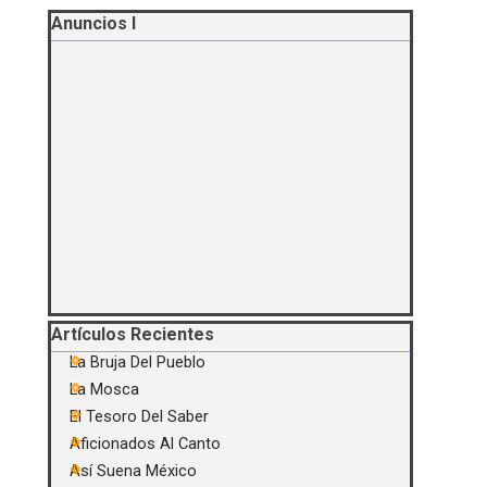
Saltar el bloque Anuncios I
Anuncios I
Saltar el bloque Artículos Recientes
Artículos Recientes
La Bruja Del Pueblo
La Mosca
El Tesoro Del Saber
Aficionados Al Canto
Así Suena México