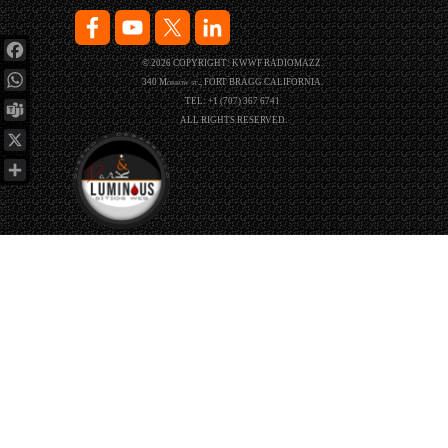
© 2026 COPYRIGHT: KWWF RADIOMAZZ.
Facebook
340 Morrow st., FORT BRAGG CALIFORNIA.
WhatsApp
TEL: +1 (707) 367 6741
ALL RIGHTS RESERVED.
Teams
X
Compartir
Regreso al contenido