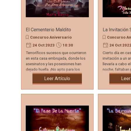
El Cementerio Maldito
La Invitación 
Concurso Aniversario
Concurso An
24 Oct 2023
10:30
24 Oct 202
Terroríficos sucesos que ocurrieron
Cierto día en cas
en esta casa embrujada, donde los
invitación a un a
asesinatos y las posesiones han
llevaría a cabo e
dejado huella. ¡No apto para los
noche, faltaban 
débiles de corazón!
evento...
Leer Artículo
Leer