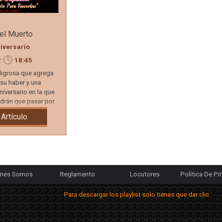
el Muerto
iversario
2
18:45
ligrosa que agrega
su haber y una
niversario en la que
ndrán que pasar por
 Artículo
Saltar menú
énes Somos
Reglamento
Locutores
Política De Pr
▼
Para descargar los playlist solo tienes que dar clic con el s