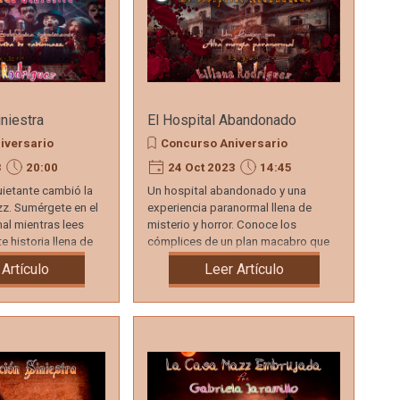
niestra
El Hospital Abandonado
iversario
Concurso Aniversario
3
20:00
24 Oct 2023
14:45
uietante cambió la
Un hospital abandonado y una
zz. Sumérgete en el
experiencia paranormal llena de
l mientras lees
misterio y horror. Conoce los
e historia llena de
cómplices de un plan macabro que
quedó grabado en esas paredes.
 Artículo
Leer Artículo