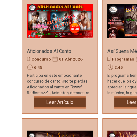
Aficionados Al Canto
Así Suena Mé
Concurso
01 Abr 2026
Programas
6:45
2:45
Participa en este emocionante
El programa tie
concurso de canto. ¡No te pierdas
hacer que los o
Aficionados al canto en "kwwf
aprecien la rique
Radiomazz"! ¡Anímate y demuestra
la música, la gas
tu talento!
mexicana.
Leer Artículo
Leer