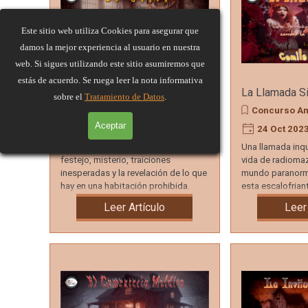
Este sitio web utiliza Cookies para asegurar que
damos la mejor experiencia al usuario en nuestra
web. Si sigues utilizando este sitio asumiremos que
estás de acuerdo. Se ruega leer la nota informativa
La Secta
La Llamada Si
sobre el
Tratamiento de Datos
.
Concurso Aniversario
Concurso An
Aceptar
25 Oct 2023
12:45
24 Oct 202
"La Secta". Un relato lleno de
Una llamada inq
festejo, misterio, traiciones
vida de radioma
inesperadas y la revelación de lo que
mundo paranorma
hay en una habitación prohibida.
esta escalofriant
¡Una experiencia intrigante!
desesperación.
Leer Artículo
Leer