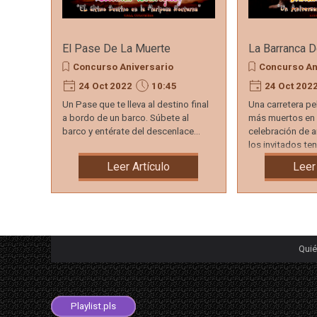
El Pase De La Muerte
La Barranca D
Concurso Aniversario
Concurso An
24 Oct 2022
10:45
24 Oct 202
Un Pase que te lleva al destino final
Una carretera pe
a bordo de un barco. Súbete al
más muertos en 
barco y entérate del descenlace...
celebración de a
los invitados te
ella + un hotel...
Leer Artículo
Leer
Qui
Playlist.aimppl4
Playlist.m3u8
Playlist.m3u
Playlist.pls