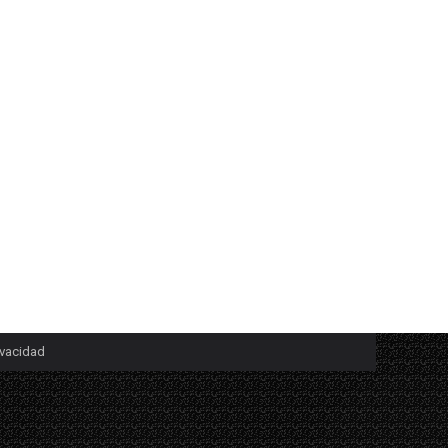
ivacidad
▼
egundo botón y elegir la opción "Guardar como, Guardar enlace como o Guardar 