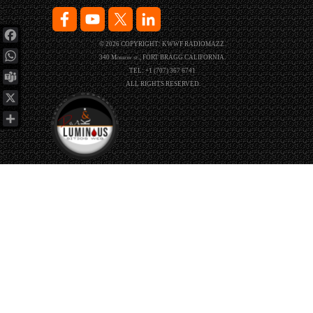
© 2026 COPYRIGHT: KWWF RADIOMAZZ.
Facebook
340 Morrow st., FORT BRAGG CALIFORNIA.
WhatsApp
TEL: +1 (707) 367 6741
ALL RIGHTS RESERVED.
Teams
X
Compartir
Regreso al contenido