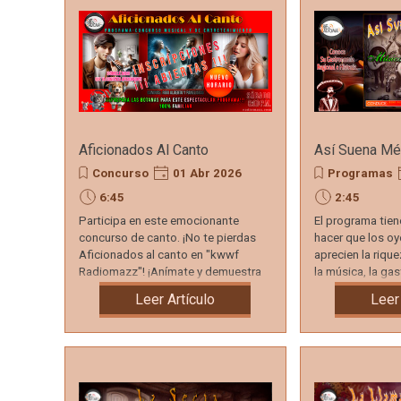
Aficionados Al Canto
Así Suena Mé
Concurso
01 Abr 2026
Programas
6:45
2:45
Participa en este emocionante
El programa tie
concurso de canto. ¡No te pierdas
hacer que los o
Aficionados al canto en "kwwf
aprecien la rique
Radiomazz"! ¡Anímate y demuestra
la música, la gas
tu talento!
mexicana.
Leer Artículo
Leer