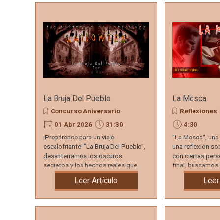
Noticias
Del
Espectáculo
La Bruja Del Pueblo
La Mosca
Concurso Aniversario
Reflexiones
01 Abr 2026
31:30
4:30
¡Prepárense para un viaje
"La Mosca", una 
escalofriante! "La Bruja Del Pueblo",
una reflexión s
desenterramos los oscuros
con ciertas pers
secretos y los hechos reales que
final, buscamos
rodean a esta enigmática figura.
quien hicimos d
Leer Artículo
Leer