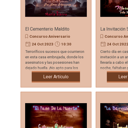
El Cementerio Maldito
La Invitación 
Concurso Aniversario
Concurso An
24 Oct 2023
10:30
24 Oct 202
Terroríficos sucesos que ocurrieron
Cierto día en cas
en esta casa embrujada, donde los
invitación a un a
asesinatos y las posesiones han
llevaría a cabo e
dejado huella. ¡No apto para los
noche, faltaban 
débiles de corazón!
evento...
Leer Artículo
Leer