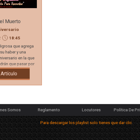
el Muerto
iversario
2
18:45
ligrosa que agrega
su haber y una
niversario en la que
ndrán que pasar por
 Artículo
Saltar menú
énes Somos
Reglamento
Locutores
Política De Pr
▼
Para descargar los playlist solo tienes que dar clic con el s