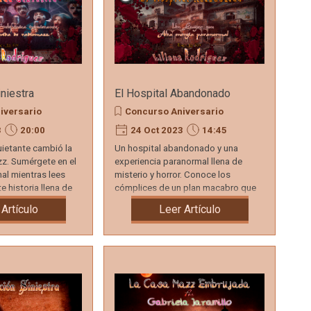
niestra
El Hospital Abandonado
iversario
Concurso Aniversario
3
20:00
24 Oct 2023
14:45
uietante cambió la
Un hospital abandonado y una
zz. Sumérgete en el
experiencia paranormal llena de
l mientras lees
misterio y horror. Conoce los
e historia llena de
cómplices de un plan macabro que
quedó grabado en esas paredes.
 Artículo
Leer Artículo