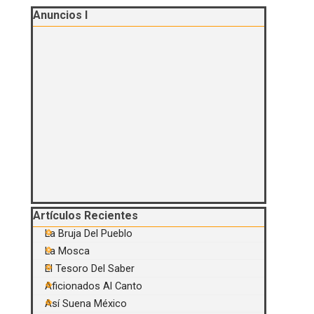
Saltar el bloque Anuncios I
Anuncios I
Saltar el bloque Artículos Recientes
Artículos Recientes
La Bruja Del Pueblo
La Mosca
El Tesoro Del Saber
Aficionados Al Canto
Así Suena México