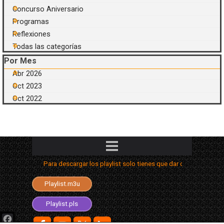
Concurso Aniversario
Programas
Reflexiones
Todas las categorías
Saltar el bloque Por Mes
Por Mes
Abr 2026
Oct 2023
Oct 2022
Saltar menú
Para descargar los playlist solo tienes que dar clic con el seg
Playlist.aimppl4
Playlist.m3u
Playlist.m3u8
Playlist.pls