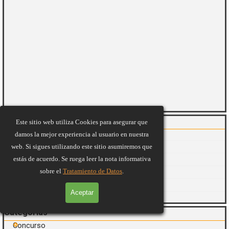
Saltar el bloque Artículos Recientes
Artículos Recientes
Este sitio web utiliza Cookies para asegurar que
La Bruja Del Pueblo
damos la mejor experiencia al usuario en nuestra
La Mosca
web. Si sigues utilizando este sitio asumiremos que
estás de acuerdo. Se ruega leer la nota informativa
El Tesoro Del Saber
sobre el
Tratamiento de Datos
.
Aficionados Al Canto
Así Suena México
Aceptar
Oldies But Goodies
Saltar el bloque Categorías
Categorías
Concurso