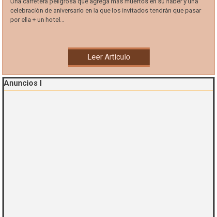
Una carretera peligrosa que agrega más muertos en su haber y una
celebración de aniversario en la que los invitados tendrán que pasar
por ella + un hotel...
Leer Artículo
Saltar el bloque Anuncios I
Anuncios I