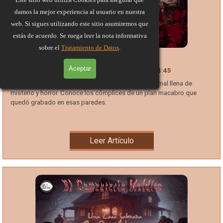
damos la mejor experiencia al usuario en nuestra
web. Si sigues utilizando este sitio asumiremos que
estás de acuerdo. Se ruega leer la nota informativa
sobre el
Tratamiento de Datos
.
El Hospital Abandonado
Aceptar
Concurso Aniversario
24 Oct 2023
14:45
Un hospital abandonado y una experiencia paranormal llena de
misterio y horror. Conoce los cómplices de un plan macabro que
quedó grabado en esas paredes.
Leer Artículo