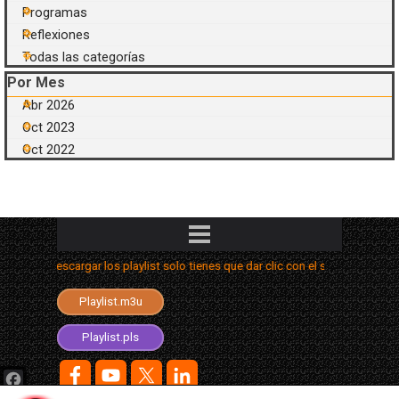
Programas
Reflexiones
Todas las categorías
Saltar el bloque Por Mes
Por Mes
Abr 2026
Oct 2023
Oct 2022
Saltar menú
a descargar los playlist solo tienes que dar clic con el segundo botón y eleg
Playlist.aimppl4
Playlist.m3u
Playlist.m3u8
Playlist.pls
Facebook