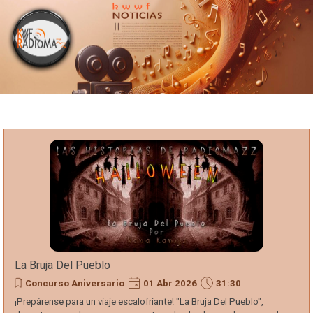
Portada
Vaya al Contenido
kwwf
Radiomazz
Noticias
Del
Espectáculo
La Bruja Del Pueblo
Concurso Aniversario
01 Abr 2026
31:30
¡Prepárense para un viaje escalofriante! "La Bruja Del Pueblo",