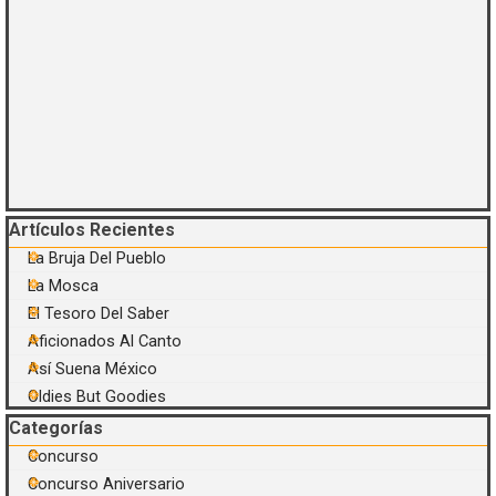
Saltar el bloque Artículos Recientes
Artículos Recientes
La Bruja Del Pueblo
La Mosca
El Tesoro Del Saber
Aficionados Al Canto
Así Suena México
Oldies But Goodies
Saltar el bloque Categorías
Categorías
Concurso
Concurso Aniversario