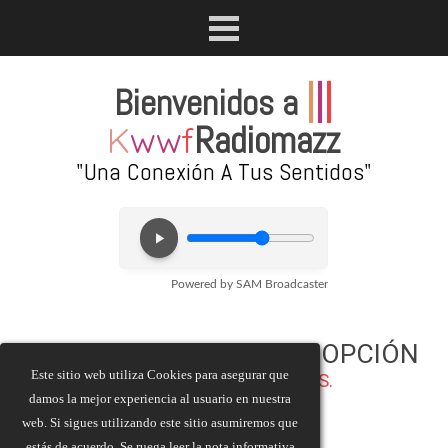
Vaya al Contenido
Saltar menú
|
|
|
Bienvenidos
a
Radiomazz
K
ww
f
"Una Conexión A Tus Sentidos"
LA RADIO ES TU MEJOR OPCIÓN
Este sitio web utiliza Cookies para asegurar que
ESTÉS
EN DONDE
ESTÉS.
damos la mejor experiencia al usuario en nuestra
web. Si sigues utilizando este sitio asumiremos que
estás de acuerdo. Se ruega leer la nota informativa