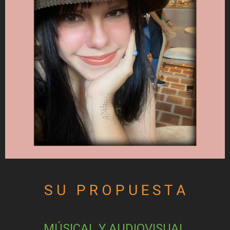
S U   P R O P U E S T A
MÚSICAL Y AUDIOVISUAL