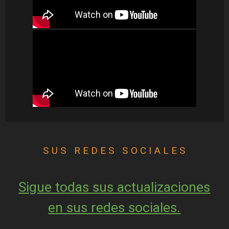
S U S   R E D E S   S O C I A L E S
Sigue todas sus actualizaciones
en sus redes sociales.