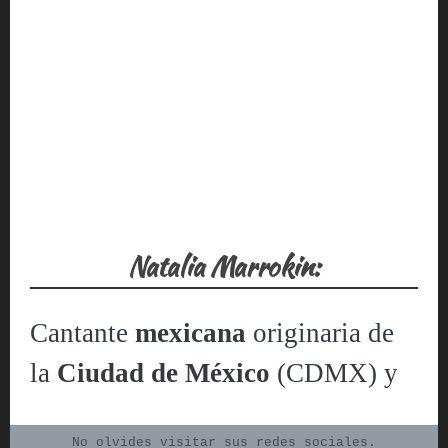
Natalia Marrokin:
Cantante
mexicana
originaria de
la
Ciudad de México
(CDMX) y
con influencia
Neo-Africana,
Blues, Jazz, Soul y R&B
, que
No olvides visitar sus redes sociales.