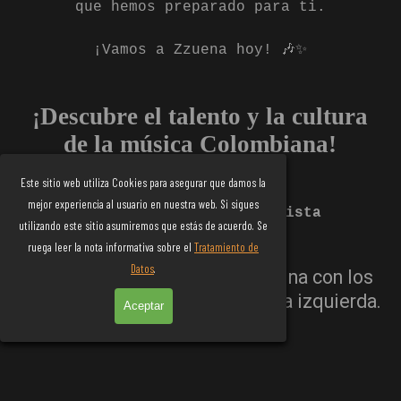
que hemos preparado para ti.
¡Vamos a Zzuena hoy! 🎶✨
¡Descubre el talento y la cultura
de la música Colombiana!
Este sitio web utiliza Cookies para asegurar que damos la
mejor experiencia al usuario en nuestra web. Si sigues
#Tihan #Entrevista #Artista
utilizando este sitio asumiremos que estás de acuerdo. Se
Aficionados
ruega leer la nota informativa sobre el
Tratamiento de
Datos
.
Y NO Olvides compartir la Página con los
botones flotantes que están a la izquierda.
Aceptar