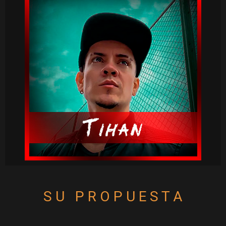
S U   P R O P U E S T A