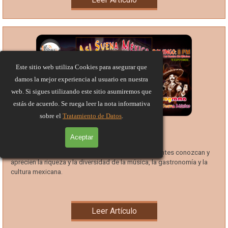
Este sitio web utiliza Cookies para asegurar que
damos la mejor experiencia al usuario en nuestra
web. Si sigues utilizando este sitio asumiremos que
estás de acuerdo. Se ruega leer la nota informativa
sobre el
Tratamiento de Datos
.
Así Suena México
Aceptar
Programas
01 Abr 2026
2:45
El programa tiene como objetivo hacer que los oyentes conozcan y
aprecien la riqueza y la diversidad de la música, la gastronomía y la
cultura mexicana.
Leer Artículo