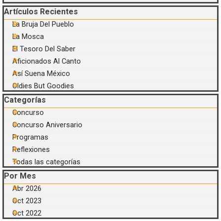
Saltar el bloque Artículos Recientes
Artículos Recientes
La Bruja Del Pueblo
La Mosca
El Tesoro Del Saber
Aficionados Al Canto
Así Suena México
Oldies But Goodies
Saltar el bloque Categorías
Categorías
Concurso
Concurso Aniversario
Programas
Reflexiones
Todas las categorías
Saltar el bloque Por Mes
Por Mes
Abr 2026
Oct 2023
Oct 2022