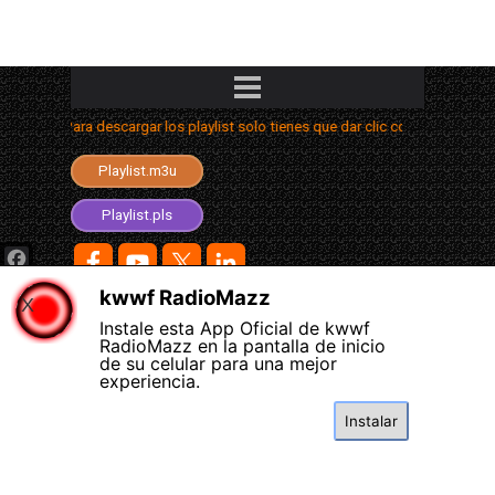
Saltar menú
Para descargar los playlist solo tienes que dar clic con el segundo bot
Playlist.aimppl4
Playlist.m3u
Playlist.m3u8
Playlist.pls
Facebook
kwwf RadioMazz
X
© 2026 COPYRIGHT: KWWF RADIOMAZZ.
WhatsApp
340 Morrow st., FORT BRAGG CALIFORNIA.
Instale esta App Oficial de kwwf
RadioMazz en la pantalla de inicio
TEL: +1 (707) 367 6741
Teams
de su celular para una mejor
ALL RIGHTS RESERVED.
experiencia.
X
Compartir
Instalar
Regreso al contenido