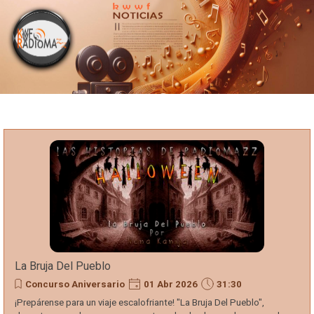
Portada
Vaya al Contenido
kwwf
Radiomazz
Noticias
Del
Espectáculo
La Bruja Del Pueblo
Concurso Aniversario
01 Abr 2026
31:30
¡Prepárense para un viaje escalofriante! "La Bruja Del Pueblo",