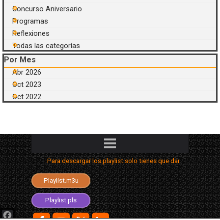
Concurso Aniversario
Programas
Reflexiones
Todas las categorías
Saltar el bloque Por Mes
Por Mes
Abr 2026
Oct 2023
Oct 2022
Saltar menú
Para descargar los playlist solo tienes que dar clic con el s
Playlist.aimppl4
Playlist.m3u
Playlist.m3u8
Playlist.pls