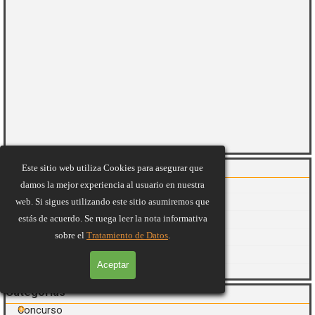
Saltar el bloque Artículos Recientes
Artículos Recientes
Este sitio web utiliza Cookies para asegurar que
La Bruja Del Pueblo
damos la mejor experiencia al usuario en nuestra
La Mosca
web. Si sigues utilizando este sitio asumiremos que
estás de acuerdo. Se ruega leer la nota informativa
El Tesoro Del Saber
sobre el
Tratamiento de Datos
.
Aficionados Al Canto
Así Suena México
Aceptar
Oldies But Goodies
Saltar el bloque Categorías
Categorías
Concurso