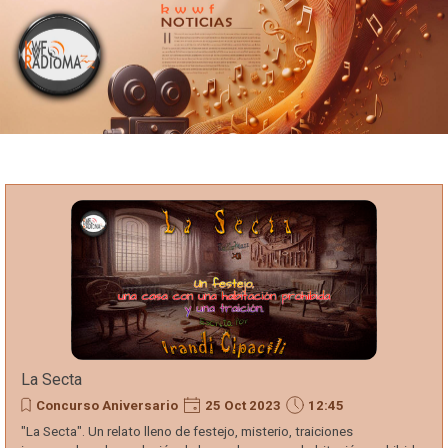
Portada
Vaya al Contenido
kwwf
Radiomazz
Noticias
Del
Espectáculo
La Secta
Concurso Aniversario
25 Oct 2023
12:45
"La Secta". Un relato lleno de festejo, misterio, traiciones