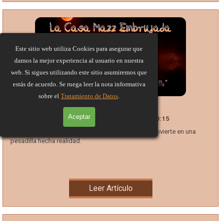
Este sitio web utiliza Cookies para asegurar que
damos la mejor experiencia al usuario en nuestra
web. Si sigues utilizando este sitio asumiremos que
estás de acuerdo. Se ruega leer la nota informativa
sobre el
Tratamiento de Datos
.
La Casa Mazz Embrujada
Aceptar
Concurso Aniversario
24 Oct 2022
20:15
Un festejo de aniversario y un juego inocente se convierte en una
pesadilla hecha realidad.
Leer Artículo