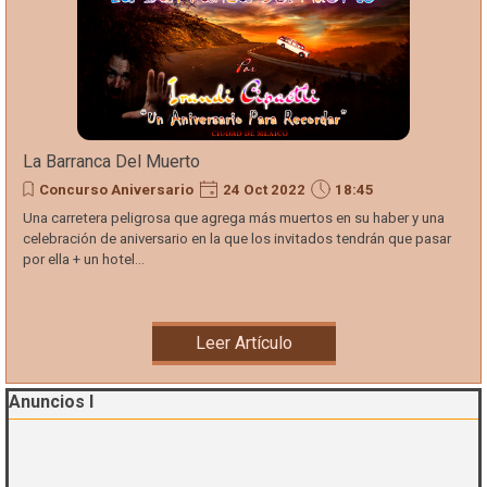
La Barranca Del Muerto
Concurso Aniversario
24 Oct 2022
18:45
Una carretera peligrosa que agrega más muertos en su haber y una
celebración de aniversario en la que los invitados tendrán que pasar
por ella + un hotel...
Leer Artículo
Saltar el bloque Anuncios I
Anuncios I