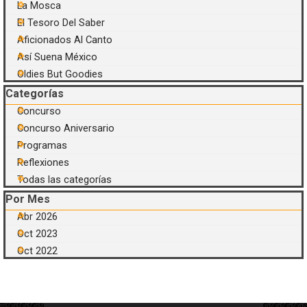
La Mosca
El Tesoro Del Saber
Aficionados Al Canto
Así Suena México
Oldies But Goodies
Saltar el bloque Categorías
Categorías
Concurso
Concurso Aniversario
Programas
Reflexiones
Todas las categorías
Saltar el bloque Por Mes
Por Mes
Abr 2026
Oct 2023
Oct 2022