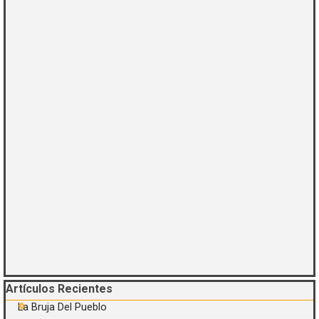
Saltar el bloque Artículos Recientes
Artículos Recientes
La Bruja Del Pueblo